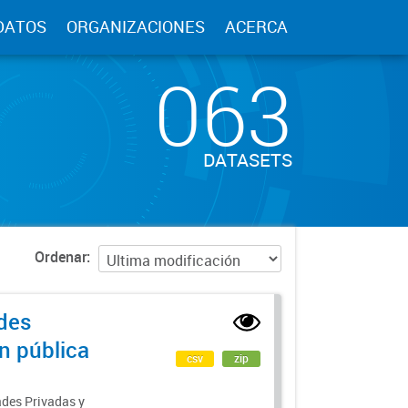
DATOS
ORGANIZACIONES
ACERCA
063
DATASETS
Ordenar
des
ón pública
csv
zip
ades Privadas y