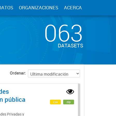
DATOS
ORGANIZACIONES
ACERCA
063
DATASETS
Ordenar
des
ón pública
csv
zip
ades Privadas y