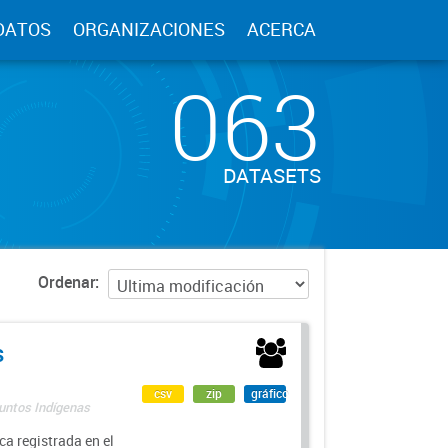
DATOS
ORGANIZACIONES
ACERCA
063
DATASETS
Ordenar
s
csv
zip
gráfico
suntos Indígenas
a registrada en el