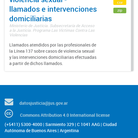
csv
llamados e intervenciones
zip
domiciliarias
Ministerio de Justicia. Subsecretaría de Acceso
a la Justicia. Programa Las Víctimas Contra Las
Violencias
Llamados atendidos por las profesionales de
la Línea 137 sobre casos de violencia sexual
y las intervenciones domiciliarias efectuadas
a partir de dichos llamados.
datosjusticia@jus.gov.ar
Commons Attribution 4.0 International license
(+5411) 5300-4000 | Sarmiento 329 | C 1041 AAG | Ciudad
Autónoma de Buenos Aires | Argentina