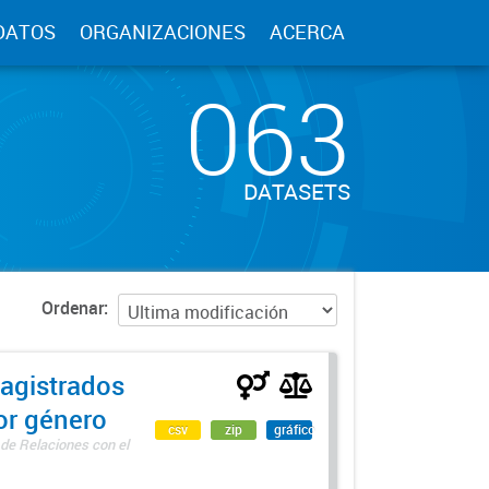
DATOS
ORGANIZACIONES
ACERCA
063
DATASETS
Ordenar
agistrados
por género
csv
zip
gráfico
 de Relaciones con el