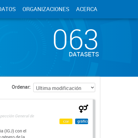
DATOS
ORGANIZACIONES
ACERCA
063
DATASETS
Ordenar
spección General de
csv
gráfico
a (IGJ) con el
e género de la