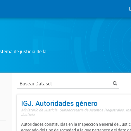
tema de justicia de la
IGJ. Autoridades género
Ministerio de Justicia. Subsecretaría de Asuntos Registrales. In
Justicia
Autoridades constituidas en la Inspección General de Justici
agregado del tipo de sociedad a la que pertenece y el dato d