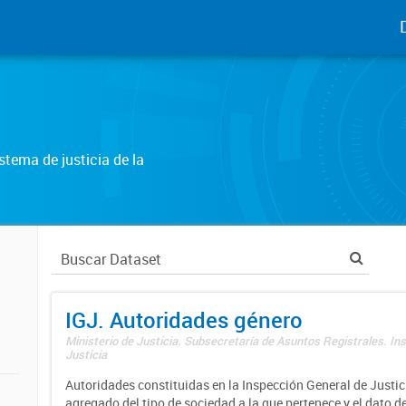
tema de justicia de la
IGJ. Autoridades género
Ministerio de Justicia. Subsecretaría de Asuntos Registrales. In
Justicia
Autoridades constituidas en la Inspección General de Justici
agregado del tipo de sociedad a la que pertenece y el dato d