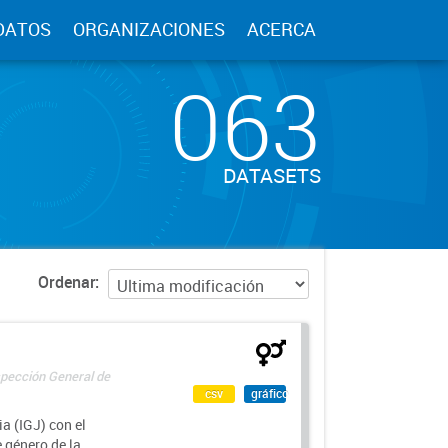
DATOS
ORGANIZACIONES
ACERCA
063
DATASETS
Ordenar
spección General de
csv
gráfico
a (IGJ) con el
e género de la