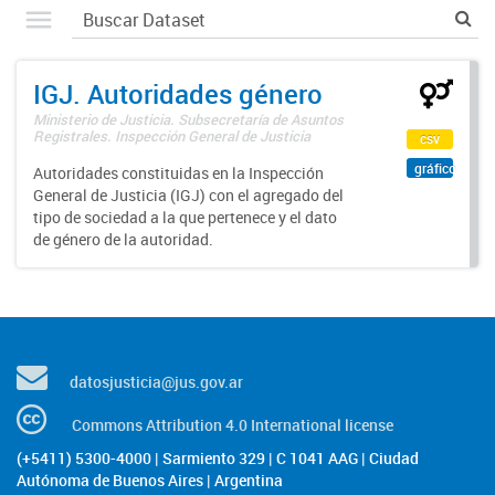
IGJ. Autoridades género
Ministerio de Justicia. Subsecretaría de Asuntos
Registrales. Inspección General de Justicia
csv
gráfico
Autoridades constituidas en la Inspección
General de Justicia (IGJ) con el agregado del
tipo de sociedad a la que pertenece y el dato
de género de la autoridad.
datosjusticia@jus.gov.ar
Commons Attribution 4.0 International license
(+5411) 5300-4000 | Sarmiento 329 | C 1041 AAG | Ciudad
Autónoma de Buenos Aires | Argentina