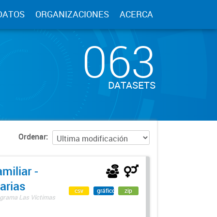
DATOS
ORGANIZACIONES
ACERCA
063
DATASETS
Ordenar
miliar -
arias
csv
gráfico
zip
rograma Las Víctimas