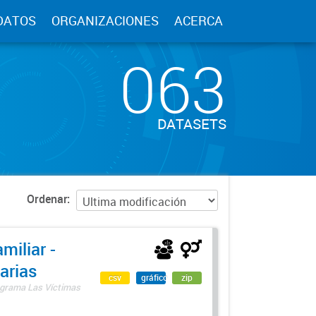
DATOS
ORGANIZACIONES
ACERCA
063
DATASETS
Ordenar
miliar -
arias
csv
gráfico
zip
rograma Las Víctimas