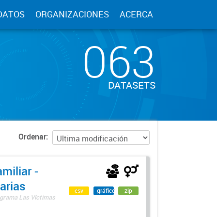
DATOS
ORGANIZACIONES
ACERCA
063
DATASETS
Ordenar
miliar -
arias
csv
gráfico
zip
rograma Las Víctimas