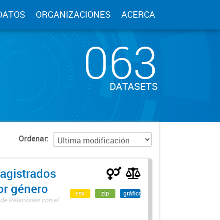
DATOS
ORGANIZACIONES
ACERCA
063
DATASETS
Ordenar
agistrados
por género
csv
zip
gráfico
 de Relaciones con el