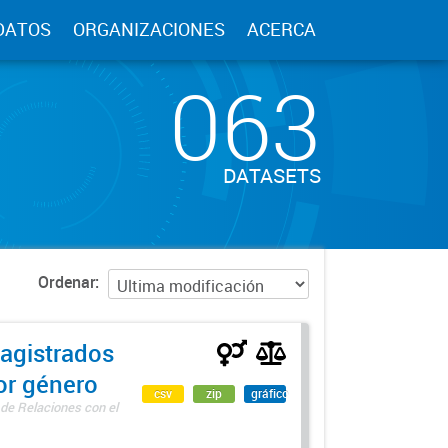
DATOS
ORGANIZACIONES
ACERCA
063
DATASETS
Ordenar
agistrados
por género
csv
zip
gráfico
 de Relaciones con el