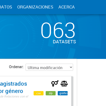
DATOS
ORGANIZACIONES
ACERCA
063
DATASETS
Ordenar
agistrados
por género
csv
zip
gráfico
 de Relaciones con el