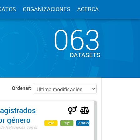
DATOS
ORGANIZACIONES
ACERCA
063
DATASETS
Ordenar
agistrados
por género
csv
zip
gráfico
 de Relaciones con el