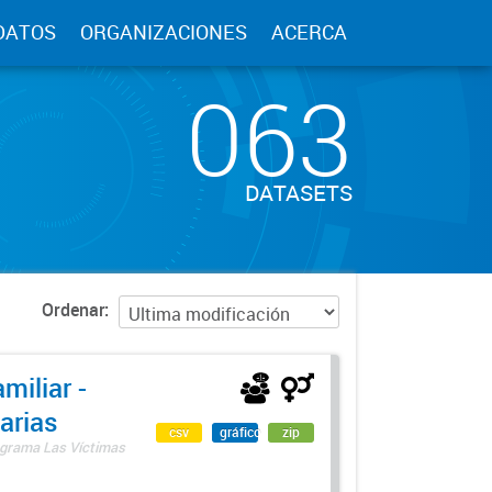
DATOS
ORGANIZACIONES
ACERCA
063
DATASETS
Ordenar
miliar -
arias
csv
gráfico
zip
rograma Las Víctimas