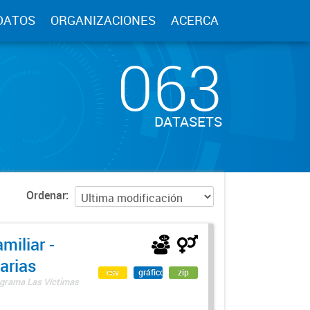
DATOS
ORGANIZACIONES
ACERCA
063
DATASETS
Ordenar
miliar -
arias
csv
gráfico
zip
rograma Las Víctimas