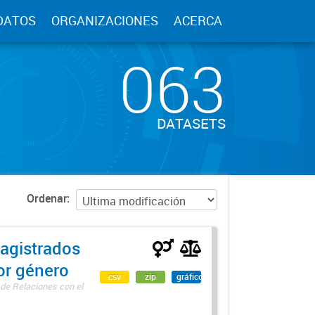
DATOS
ORGANIZACIONES
ACERCA
063
DATASETS
Ordenar
agistrados
por género
csv
zip
gráfico
 de Relaciones con el