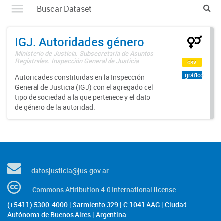
IGJ. Autoridades género
Ministerio de Justicia. Subsecretaría de Asuntos
Registrales. Inspección General de Justicia
csv
gráfico
Autoridades constituidas en la Inspección
General de Justicia (IGJ) con el agregado del
tipo de sociedad a la que pertenece y el dato
de género de la autoridad.
datosjusticia@jus.gov.ar
Commons Attribution 4.0 International license
(+5411) 5300-4000 | Sarmiento 329 | C 1041 AAG | Ciudad
Autónoma de Buenos Aires | Argentina