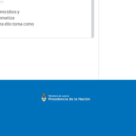
ro
micidios y
tematiza
ara ello toma como