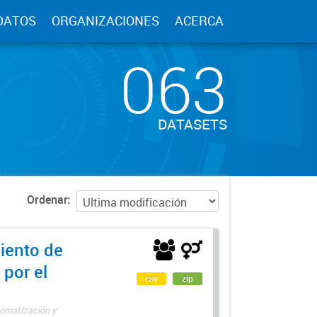
DATOS
ORGANIZACIONES
ACERCA
063
DATASETS
Ordenar
iento de
 por el
csv
zip
tematización y