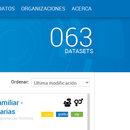
DATOS
ORGANIZACIONES
ACERCA
063
DATASETS
Ordenar
miliar -
arias
csv
gráfico
zip
rograma Las Víctimas