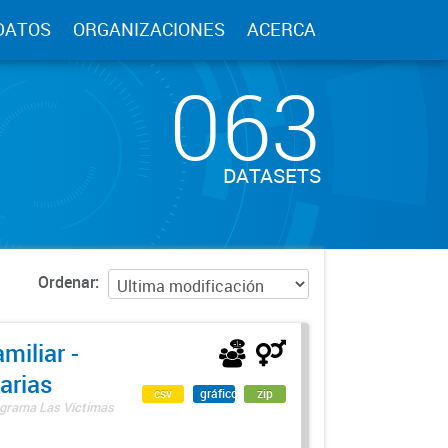
DATOS
ORGANIZACIONES
ACERCA
063
DATASETS
Ordenar
miliar -
arias
csv
gráfico
zip
rograma Las Víctimas