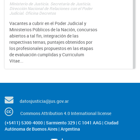
Ministerio de Justicia. Secretaría de Justicia.
Dirección Nacional de Relaciones con el Poder
Judicial. Oficina Decretos
Vacantes a cubrir en el Poder Judicial y
Ministerios Públicos de la Nación, concursos
abiertos a tal fin, integración de las
respectivas ternas, puntajes obtenidos por
los profesionales propuestos en las etapas
de evaluación cumplidas y Curriculum
Vitae...
datosjusticia@jus.gov.ar
Commons Attribution 4.0 International license
(+5411) 5300-4000 | Sarmiento 329 | C 1041 AAG | Ciudad
Autónoma de Buenos Aires | Argentina