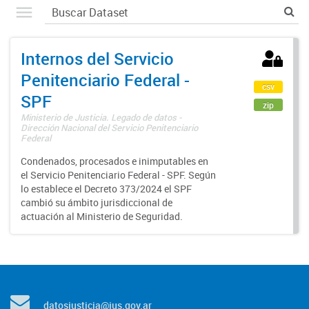
Internos del Servicio
Penitenciario Federal -
csv
SPF
zip
Ministerio de Justicia. Legado de datos -
Dirección Nacional del Servicio Penitenciario
Federal
Condenados, procesados e inimputables en
el Servicio Penitenciario Federal - SPF. Según
lo establece el Decreto 373/2024 el SPF
cambió su ámbito jurisdiccional de
actuación al Ministerio de Seguridad.
datosjusticia@jus.gov.ar