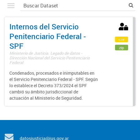
Internos del Servicio
Penitenciario Federal -
csv
SPF
zip
Ministerio de Justicia. Legado de datos -
Dirección Nacional del Servicio Penitenciario
Federal
Condenados, procesados e inimputables en
el Servicio Penitenciario Federal - SPF. Según
lo establece el Decreto 373/2024 el SPF
cambió su ámbito jurisdiccional de
actuación al Ministerio de Seguridad.
datosjusticia@jus.gov.ar