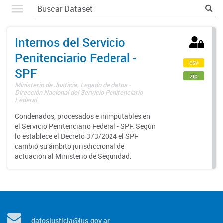
Internos del Servicio
Penitenciario Federal -
csv
SPF
zip
Ministerio de Justicia. Legado de datos -
Dirección Nacional del Servicio Penitenciario
Federal
Condenados, procesados e inimputables en
el Servicio Penitenciario Federal - SPF. Según
lo establece el Decreto 373/2024 el SPF
cambió su ámbito jurisdiccional de
actuación al Ministerio de Seguridad.
datosjusticia@jus.gov.ar