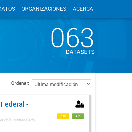
DATOS
ORGANIZACIONES
ACERCA
063
DATASETS
Ordenar
 Federal -
csv
zip
ervicio Penitenciario