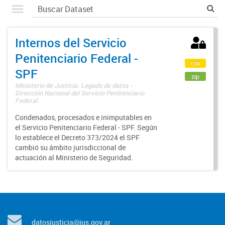
Internos del Servicio
Penitenciario Federal -
csv
SPF
zip
Ministerio de Justicia. Legado de datos -
Dirección Nacional del Servicio Penitenciario
Federal
Condenados, procesados e inimputables en
el Servicio Penitenciario Federal - SPF. Según
lo establece el Decreto 373/2024 el SPF
cambió su ámbito jurisdiccional de
actuación al Ministerio de Seguridad.
datosjusticia@jus.gov.ar