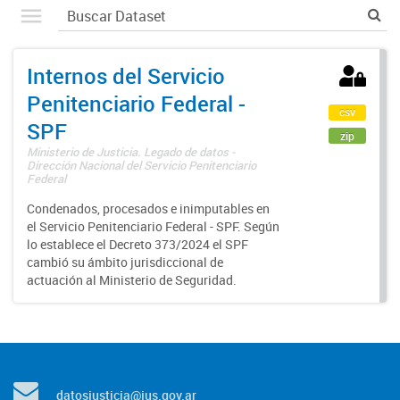
Internos del Servicio
Penitenciario Federal -
csv
SPF
zip
Ministerio de Justicia. Legado de datos -
Dirección Nacional del Servicio Penitenciario
Federal
Condenados, procesados e inimputables en
el Servicio Penitenciario Federal - SPF. Según
lo establece el Decreto 373/2024 el SPF
cambió su ámbito jurisdiccional de
actuación al Ministerio de Seguridad.
datosjusticia@jus.gov.ar