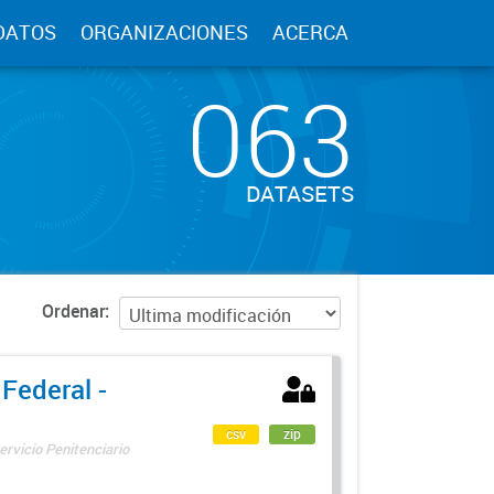
DATOS
ORGANIZACIONES
ACERCA
063
DATASETS
Ordenar
 Federal -
csv
zip
ervicio Penitenciario