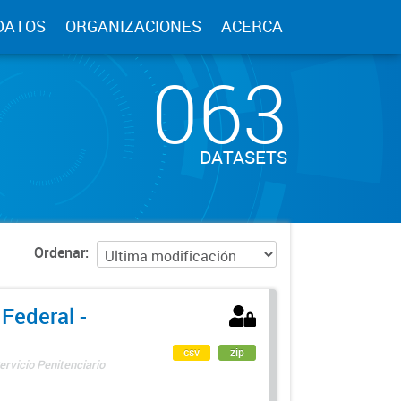
DATOS
ORGANIZACIONES
ACERCA
063
DATASETS
Ordenar
 Federal -
csv
zip
ervicio Penitenciario