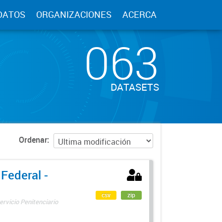
DATOS
ORGANIZACIONES
ACERCA
063
DATASETS
Ordenar
 Federal -
csv
zip
ervicio Penitenciario