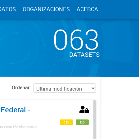
DATOS
ORGANIZACIONES
ACERCA
063
DATASETS
Ordenar
 Federal -
csv
zip
ervicio Penitenciario