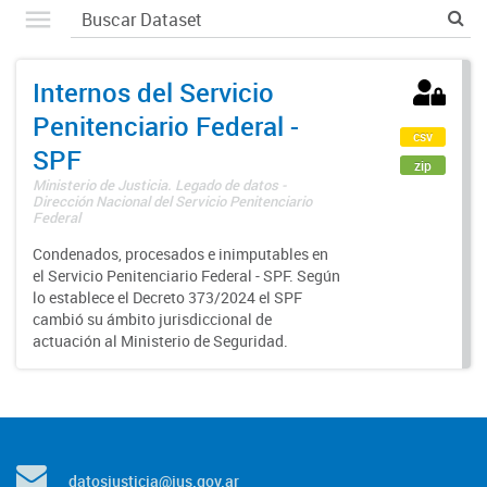
Internos del Servicio
Penitenciario Federal -
csv
SPF
zip
Ministerio de Justicia. Legado de datos -
Dirección Nacional del Servicio Penitenciario
Federal
Condenados, procesados e inimputables en
el Servicio Penitenciario Federal - SPF. Según
lo establece el Decreto 373/2024 el SPF
cambió su ámbito jurisdiccional de
actuación al Ministerio de Seguridad.
datosjusticia@jus.gov.ar