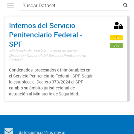
Internos del Servicio
Penitenciario Federal -
csv
SPF
zip
Ministerio de Justicia. Legado de datos -
Dirección Nacional del Servicio Penitenciario
Federal
Condenados, procesados e inimputables en
el Servicio Penitenciario Federal - SPF. Según
lo establece el Decreto 373/2024 el SPF
cambió su ámbito jurisdiccional de
actuación al Ministerio de Seguridad.
datosjusticia@jus.gov.ar