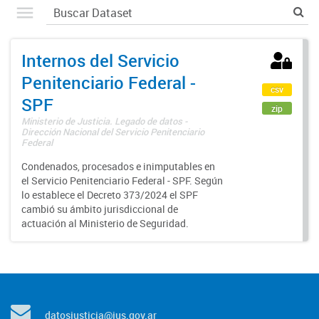
Internos del Servicio
Penitenciario Federal -
csv
SPF
zip
Ministerio de Justicia. Legado de datos -
Dirección Nacional del Servicio Penitenciario
Federal
Condenados, procesados e inimputables en
el Servicio Penitenciario Federal - SPF. Según
lo establece el Decreto 373/2024 el SPF
cambió su ámbito jurisdiccional de
actuación al Ministerio de Seguridad.
datosjusticia@jus.gov.ar