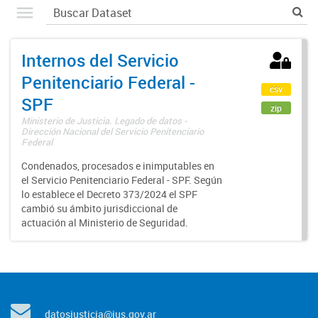
Internos del Servicio
Penitenciario Federal -
csv
SPF
zip
Ministerio de Justicia. Legado de datos -
Dirección Nacional del Servicio Penitenciario
Federal
Condenados, procesados e inimputables en
el Servicio Penitenciario Federal - SPF. Según
lo establece el Decreto 373/2024 el SPF
cambió su ámbito jurisdiccional de
actuación al Ministerio de Seguridad.
datosjusticia@jus.gov.ar