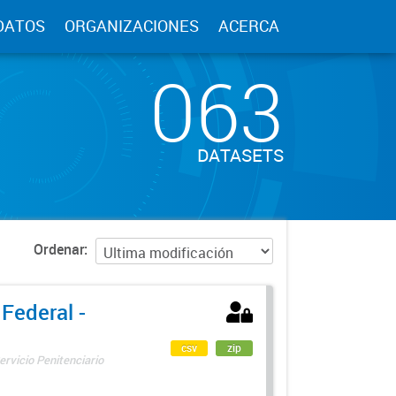
DATOS
ORGANIZACIONES
ACERCA
063
DATASETS
Ordenar
 Federal -
csv
zip
ervicio Penitenciario