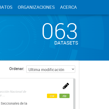
DATOS
ORGANIZACIONES
ACERCA
063
DATASETS
Ordenar
rección Nacional de
 ...
csv
zip
 Seccionales de la