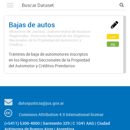
Bajas de autos
Ministerio de Justicia. Subsecretaría de Asuntos
Registrales. Dirección Nacional de los Registros
csv
Nacionales de la Propiedad del Automotor y
zip
Créditos ...
Trámites de baja de automotores inscriptos
en los Registros Seccionales de la Propiedad
del Automotor y Créditos Prendarios
datosjusticia@jus.gov.ar
Commons Attribution 4.0 International license
(+5411) 5300-4000 | Sarmiento 329 | C 1041 AAG | Ciudad
Autónoma de Buenos Aires | Argentina