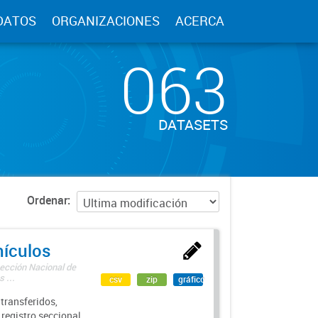
DATOS
ORGANIZACIONES
ACERCA
063
DATASETS
Ordenar
hículos
rección Nacional de
 ...
csv
zip
gráfico
transferidos,
 registro seccional