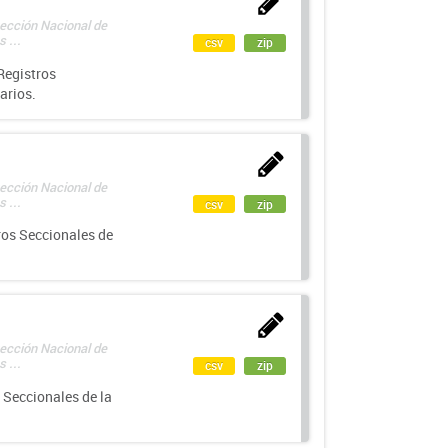
rección Nacional de
 ...
csv
zip
Registros
arios.
rección Nacional de
 ...
csv
zip
ros Seccionales de
rección Nacional de
 ...
csv
zip
 Seccionales de la