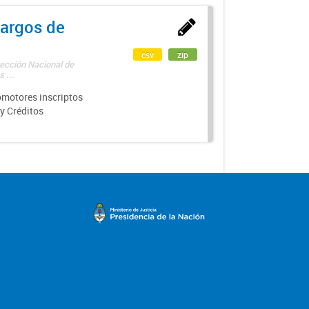
argos de
csv
zip
rección Nacional de
 ...
motores inscriptos
y Créditos