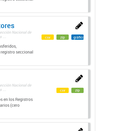
tores
rección Nacional de
 ...
csv
zip
gráfico
sferidos,
 registro seccional
rección Nacional de
 ...
csv
zip
s en los Registros
arios (cero