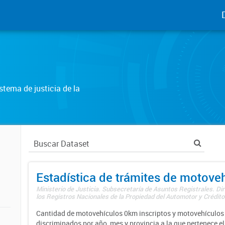
tema de justicia de la
Estadística de trámites de motove
Ministerio de Justicia. Subsecretaría de Asuntos Registrales. Di
los Registros Nacionales de la Propiedad del Automotor y Créditos
Cantidad de motovehículos 0km inscriptos y motovehículos 
discriminados por año, mes y provincia a la que pertenece el