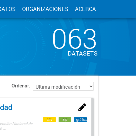
DATOS
ORGANIZACIONES
ACERCA
063
DATASETS
Ordenar
edad
csv
zip
gráfico
rección Nacional de
 ...