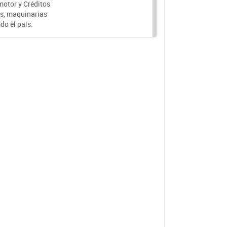
motor y Créditos
s, maquinarias
do el país.