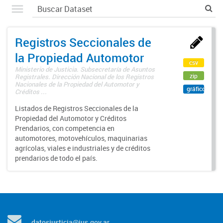
Registros Seccionales de
la Propiedad Automotor
csv
Ministerio de Justicia. Subsecretaría de Asuntos
zip
Registrales. Dirección Nacional de los Registros
Nacionales de la Propiedad del Automotor y
gráfico
Créditos ...
Listados de Registros Seccionales de la
Propiedad del Automotor y Créditos
Prendarios, con competencia en
automotores, motovehículos, maquinarias
agrícolas, viales e industriales y de créditos
prendarios de todo el país.
datosjusticia@jus.gov.ar