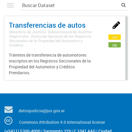
Transferencias de autos
Ministerio de Justicia. Subsecretaría de Asuntos
Registrales. Dirección Nacional de los Registros
csv
Nacionales de la Propiedad del Automotor y
zip
Créditos ...
Trámites de transferencia de automotores
inscriptos en los Registros Seccionales de la
Propiedad del Automotor y Créditos
Prendarios.
datosjusticia@jus.gov.ar
Commons Attribution 4.0 International license
(+5411) 5300-4000 | Sarmiento 329 | C 1041 AAG | Ciudad