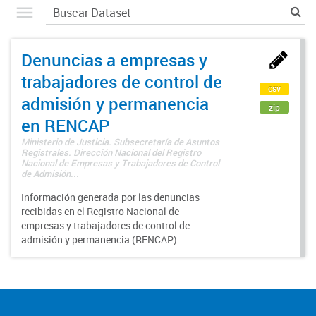
Denuncias a empresas y
trabajadores de control de
csv
admisión y permanencia
zip
en RENCAP
Ministerio de Justicia. Subsecretaría de Asuntos
Registrales. Dirección Nacional del Registro
Nacional de Empresas y Trabajadores de Control
de Admisión...
Información generada por las denuncias
recibidas en el Registro Nacional de
empresas y trabajadores de control de
admisión y permanencia (RENCAP).