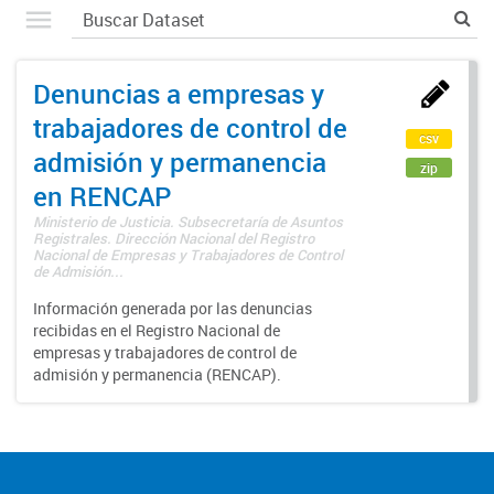
Denuncias a empresas y
trabajadores de control de
csv
admisión y permanencia
zip
en RENCAP
Ministerio de Justicia. Subsecretaría de Asuntos
Registrales. Dirección Nacional del Registro
Nacional de Empresas y Trabajadores de Control
de Admisión...
Información generada por las denuncias
recibidas en el Registro Nacional de
empresas y trabajadores de control de
admisión y permanencia (RENCAP).