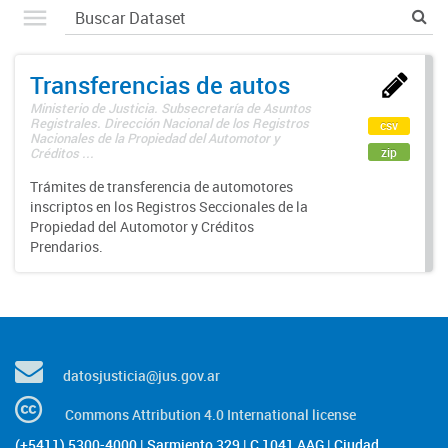
Transferencias de autos
Ministerio de Justicia. Subsecretaría de Asuntos
Registrales. Dirección Nacional de los Registros
csv
Nacionales de la Propiedad del Automotor y
zip
Créditos ...
Trámites de transferencia de automotores
inscriptos en los Registros Seccionales de la
Propiedad del Automotor y Créditos
Prendarios.
datosjusticia@jus.gov.ar
Commons Attribution 4.0 International license
(+5411) 5300-4000 | Sarmiento 329 | C 1041 AAG | Ciudad