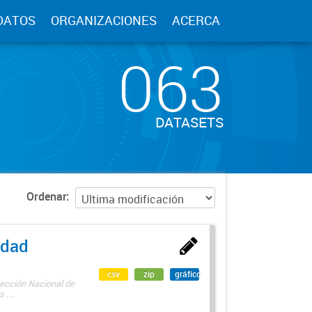
DATOS
ORGANIZACIONES
ACERCA
063
DATASETS
Ordenar
edad
csv
zip
gráfico
rección Nacional de
 ...