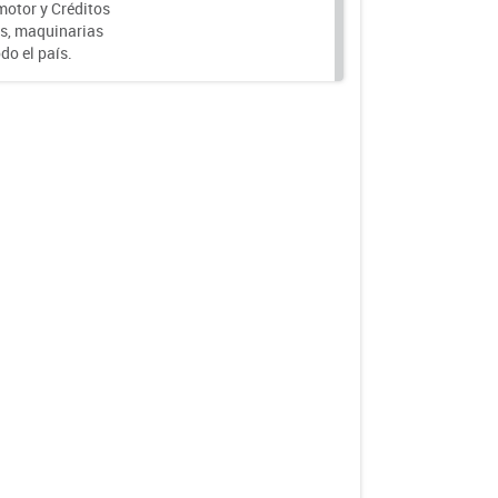
motor y Créditos
s, maquinarias
do el país.