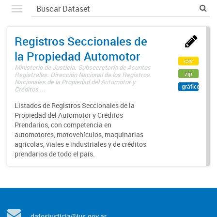
Registros Seccionales de
la Propiedad Automotor
csv
Ministerio de Justicia. Subsecretaría de Asuntos
zip
Registrales. Dirección Nacional de los Registros
Nacionales de la Propiedad del Automotor y
gráfico
Créditos ...
Listados de Registros Seccionales de la
Propiedad del Automotor y Créditos
Prendarios, con competencia en
automotores, motovehículos, maquinarias
agrícolas, viales e industriales y de créditos
prendarios de todo el país.
datosjusticia@jus.gov.ar