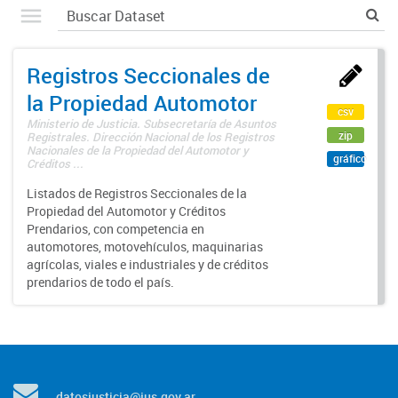
Registros Seccionales de
la Propiedad Automotor
csv
Ministerio de Justicia. Subsecretaría de Asuntos
zip
Registrales. Dirección Nacional de los Registros
Nacionales de la Propiedad del Automotor y
gráfico
Créditos ...
Listados de Registros Seccionales de la
Propiedad del Automotor y Créditos
Prendarios, con competencia en
automotores, motovehículos, maquinarias
agrícolas, viales e industriales y de créditos
prendarios de todo el país.
datosjusticia@jus.gov.ar